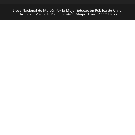
Liceo Nacional de Maipú, Por la Mejor Educación Pública de Chile.
Dirección: Avenida Portales 2471, Maipú. Fono: 233290255