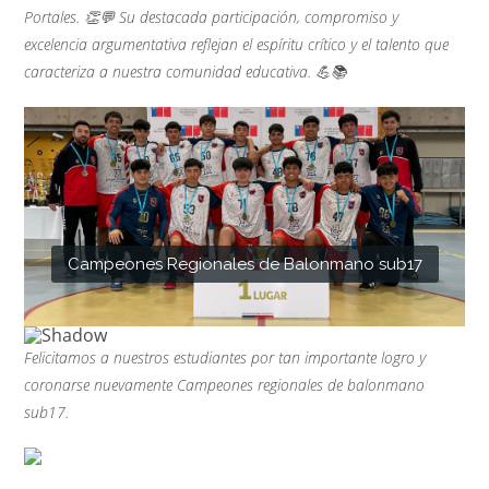
Portales. 👏💬 Su destacada participación, compromiso y
excelencia argumentativa reflejan el espíritu crítico y el talento que
caracteriza a nuestra comunidad educativa. 💪📚
Campeones Regionales de Balonmano sub17
Felicitamos a nuestros estudiantes por tan importante logro y
coronarse nuevamente Campeones regionales de balonmano
sub17.