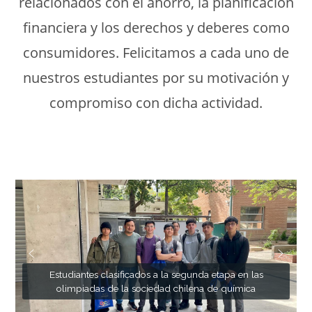
relacionados con el ahorro, la planificación
financiera y los derechos y deberes como
consumidores. Felicitamos a cada uno de
nuestros estudiantes por su motivación y
compromiso con dicha actividad.
Estudiantes clasificados a la segunda etapa en las
Estudiantes clasificados a la segunda etapa en las
olimpiadas de la sociedad chilena de química
olimpiadas de la sociedad chilena de química