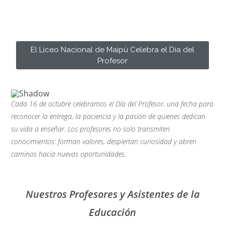
El Liceo Nacional de Maipú Celebra el Día del
El Liceo Nacional de Maipú Celebra el Día del
Profesor
Profesor
Cada 16 de octubre celebramos el
Día del Profesor
, una fecha para
reconocer la entrega, la paciencia y la pasión de quienes dedican
su vida a enseñar. Los profesores no solo transmiten
conocimientos: forman valores, despiertan curiosidad y abren
caminos hacia nuevas oportunidades.
Nuestros Profesores y Asistentes de la
Educación