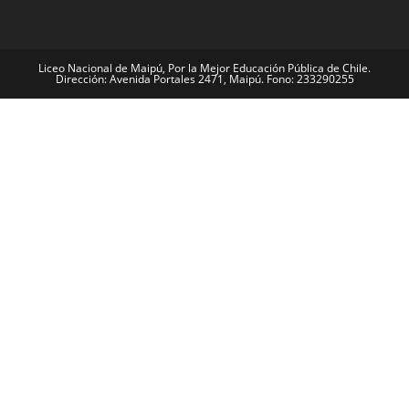
Liceo Nacional de Maipú, Por la Mejor Educación Pública de Chile.
Dirección: Avenida Portales 2471, Maipú. Fono: 233290255